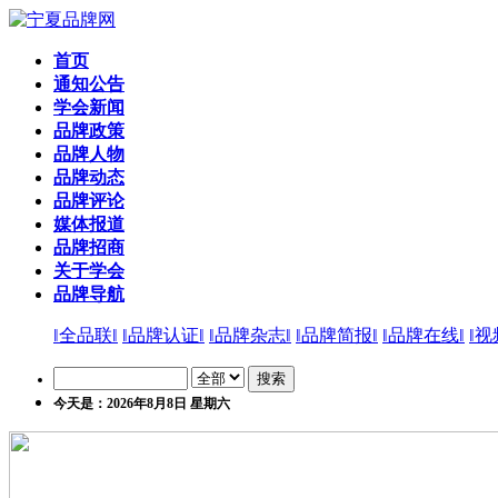
首页
通知公告
学会新闻
品牌政策
品牌人物
品牌动态
品牌评论
媒体报道
品牌招商
关于学会
品牌导航
‖全品联‖
‖品牌认证‖
‖品牌杂志‖
‖品牌简报‖
‖品牌在线‖
‖视
今天是：2026年8月8日 星期六